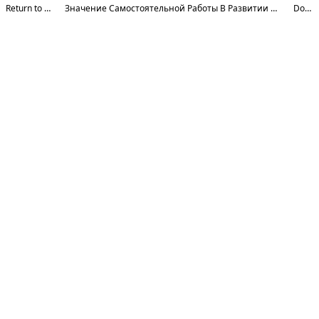
Return to Article Details
Значение Самостоятельной Работы В Развитии Креативности Студентов В Цифровом Образовании
Download