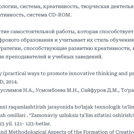
логии, система, креативность, творческая деятельн
ативность, система CD-ROM.
итие самостоятельной работы, которая способствуе
рового образования и учитывает их стиль обучения.
ратегии, способствующие развитию креативности, 
я преподавателей и учебных заведений.
ty (practical ways to promote innovative thinking and 
D, 2014.
имов Н.А., Усмонбоева М.H., Сайфуров Д.М., Тo‘раев 
i raqamlashtirish jarayonida bo‘lajak texnologik ta’li
ish omillari . “Zamonaviy uzluksiz ta’lim sifatini oshiris
3 yil. 121- 123-betlar.
and Methodological Aspects of the Formation of Creativ