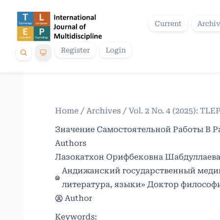
Current
Archi
Register
Login
Home
/
Archives
/
Vol. 2 No. 4 (2025): TLE
Значение Самостоятельной Работы В Р
Authors
Лазокатхон Орифбековна Шабдуллаев
Андижанский государственный медиц
литература, языки» Доктор философи
Author
Keywords: