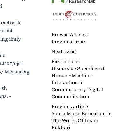
nd
a metodik
urnal
Browse Articles
ing ilmiy-
Previous issue
Next issue
ble
First article
.14207/ejsd
Discursive Specifics of
 // Measuring
Human–Machine
Interaction in
5th
Contemporary Digital
да. -
Communication
Previous article
Youth Moral Education In
The Works Of Imam
Bukhari