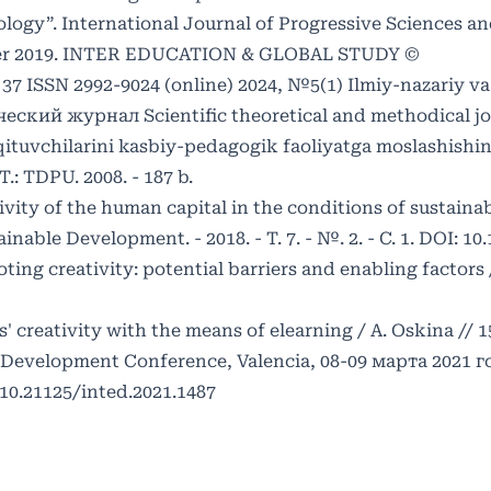
logy”. International Journal of Progressive Sciences a
tober 2019. INTER EDUCATION & GLOBAL STUDY ©
 37 ISSN 2992-9024 (online) 2024, №5(1) Ilmiy-nazariy v
ский журнал Scientific theoretical and methodical jo
‘qituvchilarini kasbiy-pedagogik faoliyatga moslashishin
T.: TDPU. 2008. - 187 b.
ivity of the human capital in the conditions of sustaina
able Development. - 2018. - Т. 7. - №. 2. - С. 1. DOI: 10
ting creativity: potential barriers and enabling factors
 creativity with the means of elearning / A. Oskina // 1
Development Conference, Valencia, 08-09 марта 2021 го
: 10.21125/inted.2021.1487