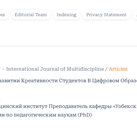
ves
Editorial Team
Indexing
Privacy Statement
P – International Journal of Multidiscipline
/
Articles
азвитии Креативности Студентов В Цифровом Обра
а
инский институт Преподаватель кафедры «Узбекск
и по педагогическим наукам (PhD)