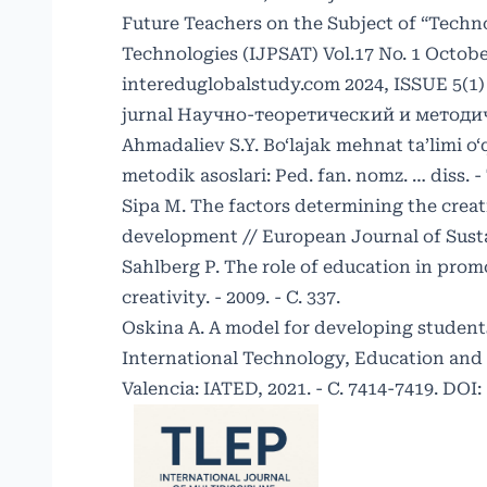
Future Teachers on the Subject of “Techno
Technologies (IJPSAT) Vol.17 No. 1 Oc
intereduglobalstudy.com 2024, ISSUE 5(1)
jurnal Научно-теоретический и методиче
Ahmadaliev S.Y. Bo‘lajak mehnat ta’limi o
metodik asoslari: Ped. fan. nomz. … diss. - 
Sipa M. The factors determining the creat
development // European Journal of Sustain
Sahlberg P. The role of education in promo
creativity. - 2009. - С. 337.
Oskina A. A model for developing students'
International Technology, Education and 
Valencia: IATED, 2021. - С. 7414-7419. DOI