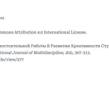
ors
mmons Attribution 4.0 International License
.
Самостоятельной Работы В Развитии Креативности Сту
ional Journal of Multidiscipline
,
2
(4), 307-313.
cle/view/277