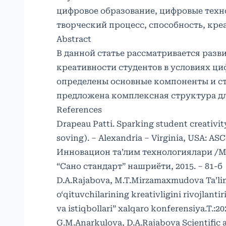
цифровое образование, цифровые техно
творческий процесс, способность, кре
Abstract
В данной статье рассматривается разв
креативности студентов в условиях циф
определены основные компоненты и ст
предложена комплексная структура дл
References
Drapeau Patti. Sparking student creativi
soving). – Alexandria – Virginia, USA: ASC
Инновацион та’лим технологиялари /Мусл
“Сано стандарт” нашриёти, 2015. – 81-б
D.A.Rajabova, M.T.Mirzamaxmudova Ta’limn
o‘qituvchilarining kreativligini rivojlantir
va istiqbollari” xalqaro konferensiya.T.:202
G.M.Anarkulova, D.A.Rajabova Scientific 