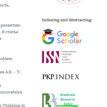
ость,
Indexing and Abstracting
т развитию
 В статье
и
problem
А.Б. – Т.:
m
h:innovatsiya
e Thinking in