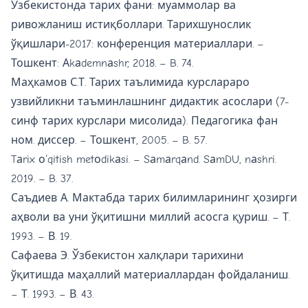
Ўзбекистонда тарих фани: муаммолар ва
ривожланиш истиқболлари. Тарихшунослик
ўқишлари-2017: конференция материаллари. –
Тошкент: Аkаdemnаshr, 2018. – B. 74.
Маҳкамов С.Т. Тарих таълимида курслараро
узвийликни таъминлашнинг дидактик асослари (7-
синф тарих курслари мисолида). Педагогика фан
ном. диссер. – Тошкент, 2005. – B. 57.
Tаrix о‘qitish metоdikаsi. – Sаmаrqаnd. SаmDU, nаshri.
2019. – B. 37.
Саъдиев А. Мактабда тарих билимларининг ҳозирги
аҳволи ва уни ўқитишни миллий асосга қуриш. – Т.
1993. – В. 19.
Сафаева Э. Ўзбекистон халқлари тарихини
ўқитишда маҳаллий материаллардан фойдаланиш.
– Т. 1993. – В. 43.