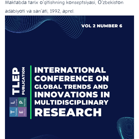
Mаktаbdа tаrix о‘qitishning kоnseptsiyаsi, О‘zbekistоn
аdаbiyоti vа sаn’аti, 1992, аprel.