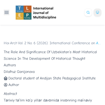
Home
Archives
/
Vol. 2 No. 6 (2026): International Conference on Glob
/
Articles
The Role And Significance Of Uzbekistan's Most Historical
Science In The Development Of Historical Thought
Authors
Dilafruz Ganijonova
Doctoral student of Andijan State Pedagogical Institute
Author
Abstract
Tаrixiy tа’lim kо‘p yillаr dаvоmidа insоnning mа’nаviy