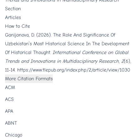
Trends and Innovations in Multidisciplinary Research
Section
Articles
How to Cite
Ganijonova, D. (2026). The Role And Significance Of
Uzbekistan’s Most Historical Science In The Development
Of Historical Thought.
International Conference on Global
Trends and Innovations in Multidisciplinary Research
,
2
(6),
11-14.
https://www.tlepub.org/index.php/2/article/view/1030
More Citation Formats
ACM
ACS
APA
ABNT
Chicago